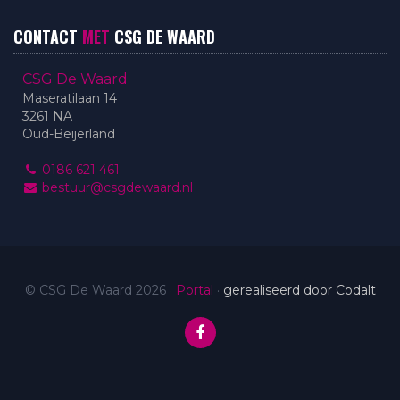
CONTACT
MET
CSG DE WAARD
CSG De Waard
Maseratilaan 14
3261 NA
Oud-Beijerland
0186 621 461
bestuur@csgdewaard.nl
© CSG De Waard 2026
·
Portal
·
gerealiseerd door Codalt