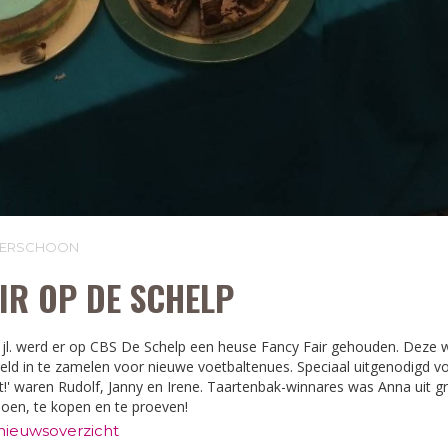
LVERSCHOON
IR OP DE SCHELP
jl. werd er op CBS De Schelp een heuse Fancy Fair gehouden. Deze 
ld in te zamelen voor nieuwe voetbaltenues. Speciaal uitgenodigd v
t!' waren Rudolf, Janny en Irene. Taartenbak-winnares was Anna uit g
 doen, te kopen en te proeven!
 nieuwsoverzicht