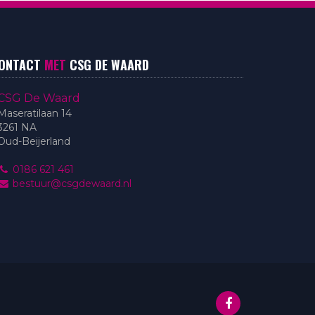
ONTACT
MET
CSG DE WAARD
CSG De Waard
Maseratilaan 14
3261 NA
Oud-Beijerland
0186 621 461
bestuur@csgdewaard.nl