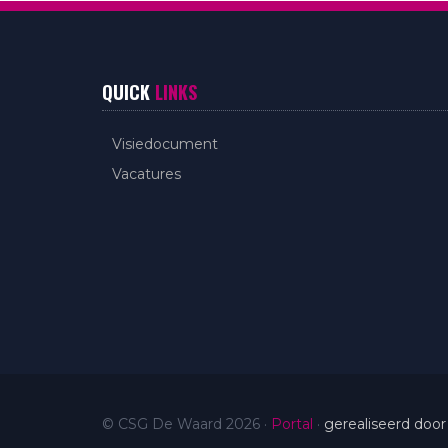
QUICK
LINKS
Visiedocument
Vacatures
© CSG De Waard 2026
·
Portal
·
gerealiseerd door