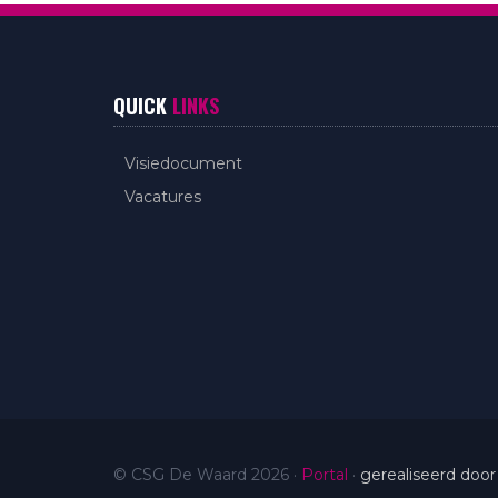
QUICK
LINKS
Visiedocument
Vacatures
© CSG De Waard 2026
·
Portal
·
gerealiseerd door