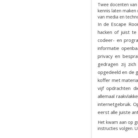
Twee docenten van 
kennis laten maken 
van media en techn
In de Escape Roo
hacken of juist t
codeer- en progra
informatie openb
privacy en bespra
gedragen zij zic
opgedeeld en de g
koffer met materia
vijf opdrachten 
allemaal raakvlak
internetgebruik. 
eerst alle juiste 
Het kwam aan op goe
instructies volgen. 