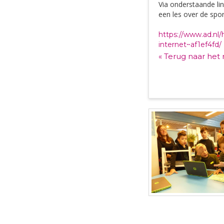
Via onderstaande lin
een les over de spor
https://www.ad.nl
internet~af1ef4fd/
« Terug naar het