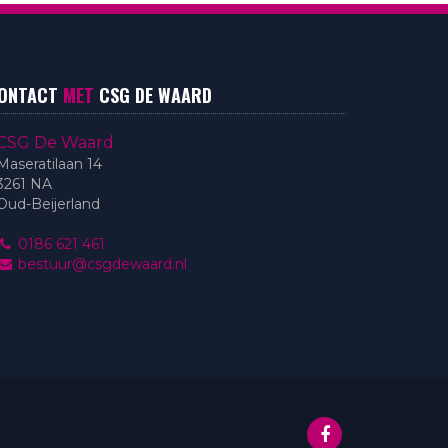
ONTACT
MET
CSG DE WAARD
CSG De Waard
Maseratilaan 14
3261 NA
Oud-Beijerland
0186 621 461
bestuur@csgdewaard.nl