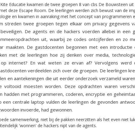
Kite Educatie kwamen de twee groepen 8 van cbs De Bouwsteen uit 
met deze Escape Room. De leerlingen werden zich bewust van de imp
ologie en kwamen in aanraking met het concept van programmeren e
m streden twee groepen tegen elkaar om privacy gegevens v
e beveiligen. De agents en de hackers voerden allebei in een g
mmeeropdrachten uit, waarbij ze codes ontcijferden en zo me
aar maakten. De gastdocenten begonnen met een introductie
ken met de leerlingen hoe zij denken over media, technologi
h op internet? En wat weten ze ervan af? Vervolgens werd 
astdocenten verdeelden zich over de groepen. De leerlingen kr
len en aantekeningen die uit eerder onderzoek verzameld waren.
die voltooid moesten worden. Deze opdrachten waren verschil
ken hadden met programmeren, coderen, encryptie en geheimtaal
Op een centrale laptop vulden de leerlingen de gevonden antwoo
antwoorden invoerde, had gewonnen.
de samenwerking, niet bij de pakken neerzitten als het even niet luk
Uiteindelijk 'wonnen' de hackers nipt van de agents.