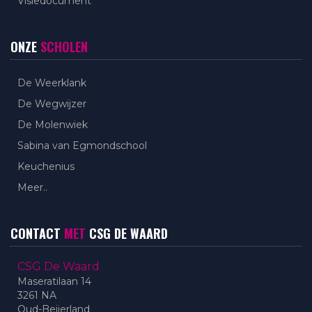
Visiedocument
ONZE
SCHOLEN
De Weerklank
De Wegwijzer
De Molenwiek
Sabina van Egmondschool
Keuchenius
Meer..
CONTACT
MET
CSG DE WAARD
CSG De Waard
Maseratilaan 14
3261 NA
Oud-Beijerland