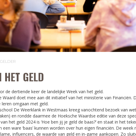
 GELDER
 HET GELD
or de dertiende keer de landelijke Week van het geld.
aard doet mee aan dit initiatief van het ministerie van Financiën. 
e leren omgaan met geld.
sschool De Weerklank in Westmaas kreeg vanochtend bezoek van we
aken) en rondde daarmee de Hoeksche Waardse editie van deze speci
n het geld 2024 is ‘Hoe ben jij je geld de baas?’ en staat in het tek
n een ware ‘baas’ kunnen worden over hun eigen financiën. De week ri
lame, influencers, de waarde van geld en in-game aankopen. Zo sluit