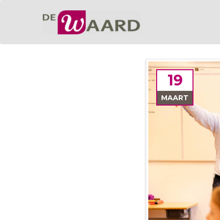
19
MAART