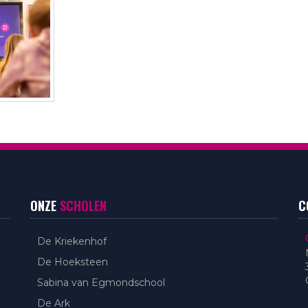
ONZE
SCHOLEN
C
De Kriekenhof
De Hoeksteen
Sabina van Egmondschool
De Ark