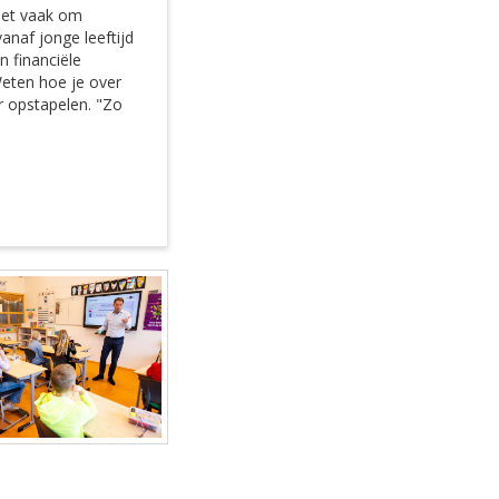
 het vaak om
naf jonge leeftijd
 financiële
Weten hoe je over
r opstapelen. "Zo