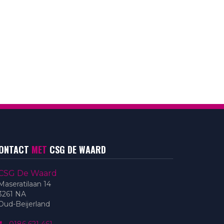
ONTACT
MET
CSG DE WAARD
CSG De Waard
Maseratilaan 14
3261 NA
Oud-Beijerland