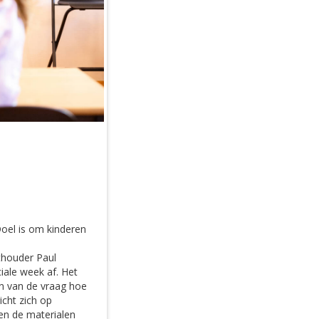
Doel is om kinderen
thouder Paul
ale week af. Het
en van de vraag hoe
cht zich op
en de materialen