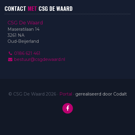
CONTACT
MET
CSG DE WAARD
CSG De Waard
Maseratilaan 14
3261 NA
Oud-Beijerland
0186 621 461
bestuur@csgdewaard.nl
© CSG De Waard 2026
·
Portal
·
gerealiseerd door Codalt