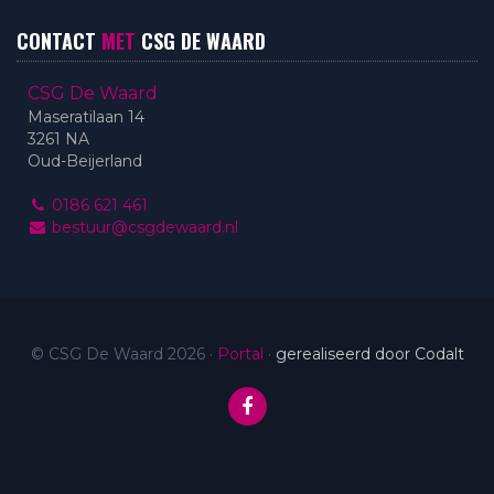
CONTACT
MET
CSG DE WAARD
CSG De Waard
Maseratilaan 14
3261 NA
Oud-Beijerland
0186 621 461
bestuur@csgdewaard.nl
© CSG De Waard 2026
·
Portal
·
gerealiseerd door Codalt