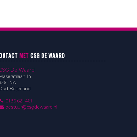
ONTACT
MET
CSG DE WAARD
CSG De Waard
Maseratilaan 14
3261 NA
Oud-Beijerland
0186 621 461
bestuur@csgdewaard.nl