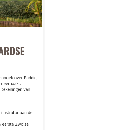
ARDSE
tenboek over Paddie,
s meemaakt.
l tekeningen van
illustrator aan de
ie eerste Zwolse