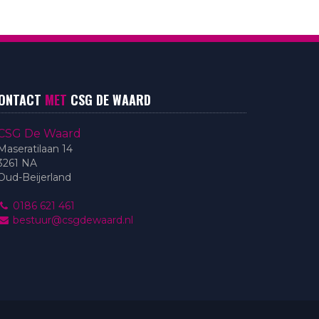
ONTACT
MET
CSG DE WAARD
CSG De Waard
Maseratilaan 14
3261 NA
Oud-Beijerland
0186 621 461
bestuur@csgdewaard.nl