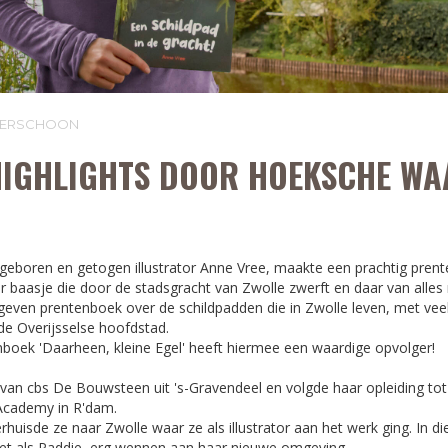
LVERSCHOON
HIGHLIGHTS DOOR HOEKSCHE WA
 geboren en getogen illustrator Anne Vree, maakte een prachtig pren
r baasje die door de stadsgracht van Zwolle zwerft en daar van alle
gegeven prentenboek over de schildpadden die in Zwolle leven, met vee
de Overijsselse hoofdstad.
boek 'Daarheen, kleine Egel' heeft hiermee een waardige opvolger!
 van cbs De Bouwsteen uit 's-Gravendeel en volgde haar opleiding tot 
Academy in R'dam.
rhuisde ze naar Zwolle waar ze als illustrator aan het werk ging. In d
net als Paddie, erg wennen aan haar nieuwe omgeving.