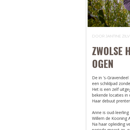
DOOR JANTINE ZI
ZWOLSE 
OGEN
De in 's-Gravendeel
een schildpad zonde
Het is een zelf uit
bekende locaties in 
Haar debuut prenten
Anne is oud-leerling
Willem de Kooning 
Na haar opleiding ve
periode moest ze, 