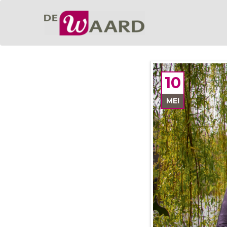
10
MEI