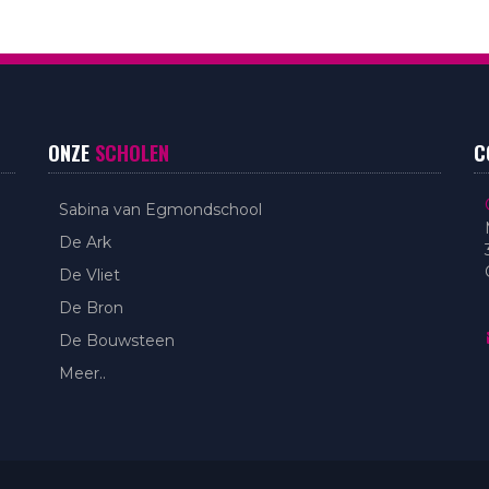
ONZE
SCHOLEN
C
Sabina van Egmondschool
De Ark
De Vliet
De Bron
De Bouwsteen
Meer..