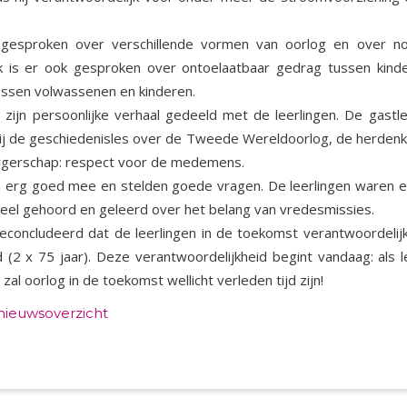
gesproken over verschillende vormen van oorlog en over 
jk is er ook gesproken over ontoelaatbaar gedrag tussen kinde
ussen volwassenen en kinderen.
 zijn persoonlijke verhaal gedeeld met de leerlingen. De gastl
ij de geschiedenisles over de Tweede Wereldoorlog, de herdenki
urgerschap: respect voor de medemens.
 erg goed mee en stelden goede vragen. De leerlingen waren e
veel gehoord en geleerd over het belang van vredesmissies.
concludeerd dat de leerlingen in de toekomst verantwoordelijk
d (2 x 75 jaar). Deze verantwoordelijkheid begint vandaag: als l
 zal oorlog in de toekomst wellicht verleden tijd zijn!
 nieuwsoverzicht