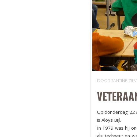
DOOR JANTINE ZI
VETERAA
Op donderdag 22 a
is Aloys Bijl.
In 1979 was hij on
als techneut en w