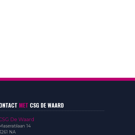
ONTACT
MET
CSG DE WAARD
CSG De Waard
Maseratilaan 14
3261 NA