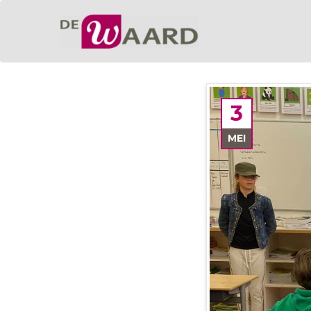
3
MEI