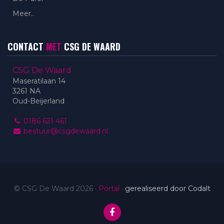
Meer..
CONTACT
MET
CSG DE WAARD
CSG De Waard
Maseratilaan 14
3261 NA
Oud-Beijerland
0186 621 461
bestuur@csgdewaard.nl
© CSG De Waard 2026
·
Portal
·
gerealiseerd door Codalt