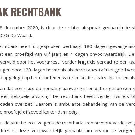
AK RECHTBANK
18 december 2020, is door de rechter uitspraak gedaan in de s
n CSG De Waard.
rechtbank heeft uitgesproken bedraagt 180 dagen gevangeniss
t een proeftijd van vijf jaar) en 4 dagen onvoorwaardelijk. D
al vervuld door het voorarrest. Verder krijgt de verdachte een ta
ngen door 120 dagen hechtenis als deze taakstraf niet goed wo
od opgelegd op het uitoefenen van zijn functie als leerkracht en al
an dat een risico op herhaling aanwezig is en dat er gesproken
 een seksuele afwijking. De rechtbank heeft verder twijfels 
 daden overziet. Daarom is ambulante behandeling van de verd
 proeftijd of zoveel korter dan nodig.
n de situatie zou, volgens de rechtbank, een onvoorwaardelijke
, echter is deze voorwaardelijk gemaakt om ervoor te zorgen