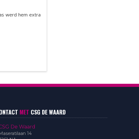
was werd hem extra
ONTACT
MET
CSG DE WAARD
CSG De Waard
Maseratilaan 14