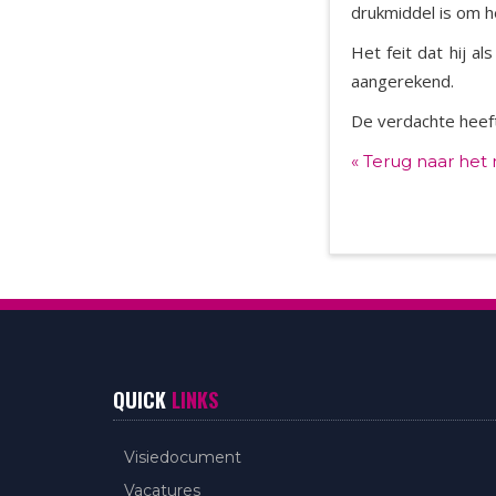
drukmiddel is om h
Het feit dat hij 
aangerekend.
De verdachte heeft
« Terug naar het
QUICK
LINKS
Visiedocument
Vacatures