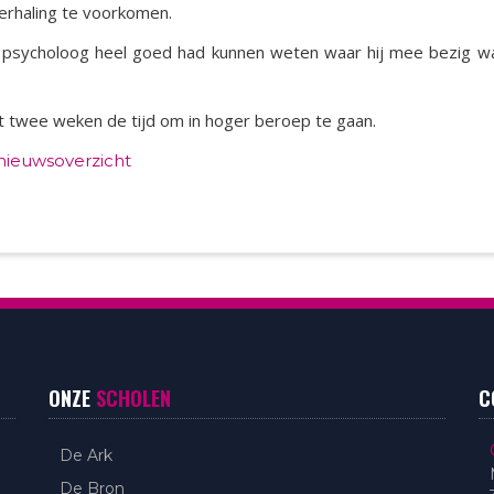
erhaling te voorkomen.
als psycholoog heel goed had kunnen weten waar hij mee bezig 
 twee weken de tijd om in hoger beroep te gaan.
 nieuwsoverzicht
ONZE
SCHOLEN
C
De Ark
De Bron