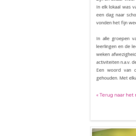
In elk lokaal was
een dag naar scho
vonden het fijn wee
In alle groepen v
leerlingen en de l
weken afwezigheid
activiteiten n.a.v. d
Een woord van d
gehouden. Met elk
« Terug naar het