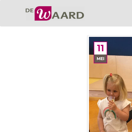
11
MEI