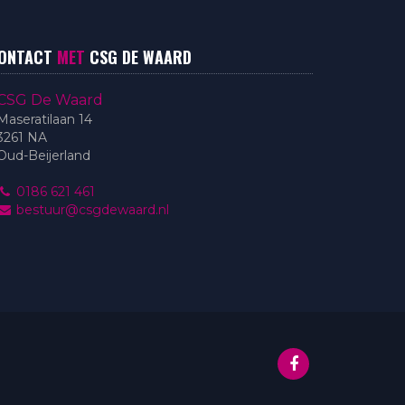
ONTACT
MET
CSG DE WAARD
CSG De Waard
Maseratilaan 14
3261 NA
Oud-Beijerland
0186 621 461
bestuur@csgdewaard.nl