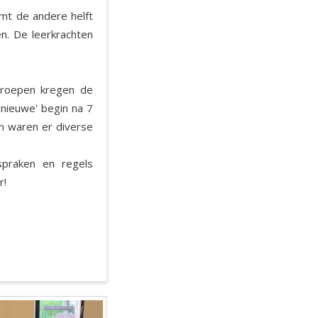
mt de andere helft
n. De leerkrachten
 groepen kregen de
'nieuwe' begin na 7
n waren er diverse
praken en regels
or!