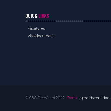
QUICK
LINKS
Vacatures
Visiedocument
© CSG De Waard 2026
·
Portal
·
gerealiseerd door