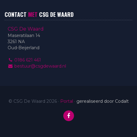
CONTACT
MET
CSG DE WAARD
CSG De Waard
Maseratilaan 14
3261 NA
Oud-Beijerland
0186 621 461
bestuur@csgdewaard.nl
© CSG De Waard 2026
·
Portal
·
gerealiseerd door Codalt