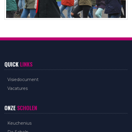
QUICK
LINKS
Visiedocument
Vacatures
ONZE
SCHOLEN
Keuchenius
De Schelp